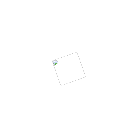
カテゴリ：
Film
2024.12.3.（火）
名作映画から学ぶ空撮技術の歴史
こんにちは、ムーングラフィカのスタッフNagaokaです！
映画やMVを観ていて、上空から広がる壮大な風景に息を飲
んだ経験、ありませんか？かつてはヘリコプターで撮影され