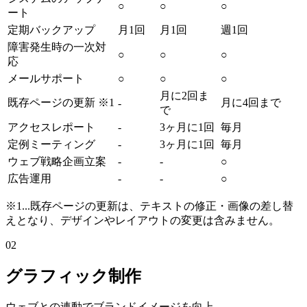
○
○
○
ート
定期バックアップ
月1回
月1回
週1回
障害発生時の一次対
○
○
○
応
メールサポート
○
○
○
月に2回ま
既存ページの更新 ※1
月に4回まで
-
で
アクセスレポート
-
3ヶ月に1回
毎月
定例ミーティング
-
3ヶ月に1回
毎月
ウェブ戦略企画立案
-
-
○
広告運用
-
-
○
※1...既存ページの更新は、テキストの修正・画像の差し替
えとなり、デザインやレイアウトの変更は含みません。
02
グラフィック制作
ウェブとの連動でブランドイメージを向上