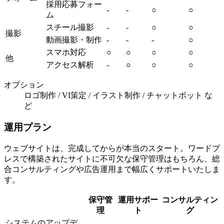
採用応募フォー
-
-
○
○
ム
スチール撮影
-
-
○
○
撮影
動画撮影・制作
-
-
-
○
スマホ対応
○
○
○
○
他
アクセス解析
-
○
○
○
オプション
ロゴ制作 / VI策定 / イラスト制作 / チャットボット な
ど
運用プラン
ウェブサイトは、完成してからが本当のスタート。ワードプ
レスで構築されたサイトに不可欠な保守管理はもちろん、総
合コンサルティングや広告運用まで幅広くサポートいたしま
す。
保守管
運用サポー
コンサルティン
理
ト
グ
システムのアップデ