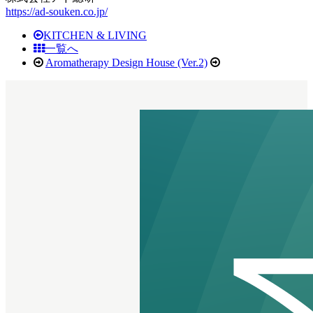
https://ad-souken.co.jp/
KITCHEN & LIVING
一覧へ
Aromatherapy Design House (Ver.2)
TOPICS
WORK
SERVICE
ABOUT
RECRUIT
CONTACT
HEKATE.Ai