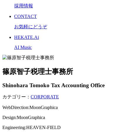
採用情報
CONTACT
お気軽にどうぞ
HEKATE.Ai
AI Music
篠原智子税理士事務所
Shinohara Tomoko Tax Accounting Office
カテゴリー：
CORPORATE
WebDirection:MoonGraphica
Design:MoonGraphica
Engineering:HEAVEN-FIELD